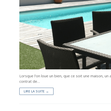
Pour la mais
Marketing
Web
Finance
Société
Transformati
Gastronomie
Divers
Tourisme
Coronavirus
Santé-Beaut
Droit
Lorsque l’on loue un bien, que ce soit une maison, un a
contrat de…
LIRE LA SUITE →