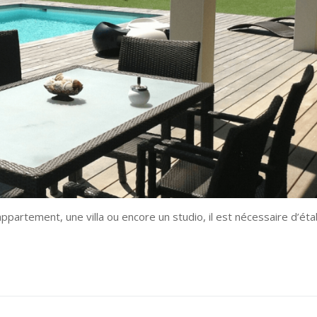
on
on digitale
é
ppartement, une villa ou encore un studio, il est nécessaire d’étab