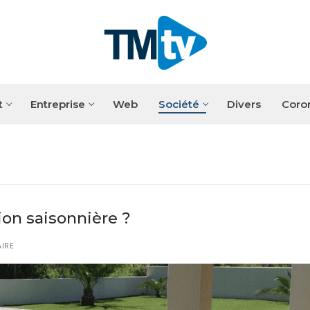
t
Entreprise
Web
Société
Divers
Coro
ion saisonnière ?
IRE