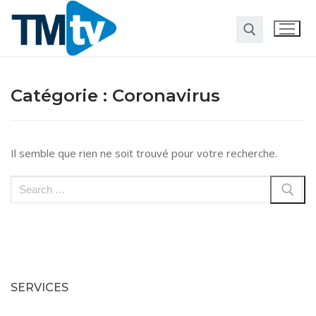
Catégorie :
Coronavirus
Il semble que rien ne soit trouvé pour votre recherche.
Habitat
Travaux
Entreprise
Pour la maison
Marketing
Web
Finance
Société
SERVICES
Transformation digitale
Gastronomie
Divers