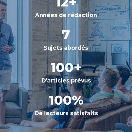
12
+
Années de rédaction
7
Sujets abordés
100
+
D'articles prévus
100
%
De lecteurs satisfaits