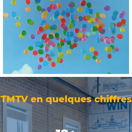
Divers
TMTV en quelques chiffres