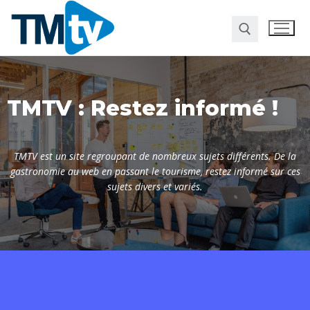
TMTV : Restez informé !
TMTV est un site regroupant de nombreux sujets différents. De la
gastronomie au web en passant le tourisme, restez informé sur ces
sujets divers et variés.
Habitat
Travaux
Entreprise
Pour la maison
Marketing
Web
Finance
Société
Transformation digitale
Gastronomie
Divers