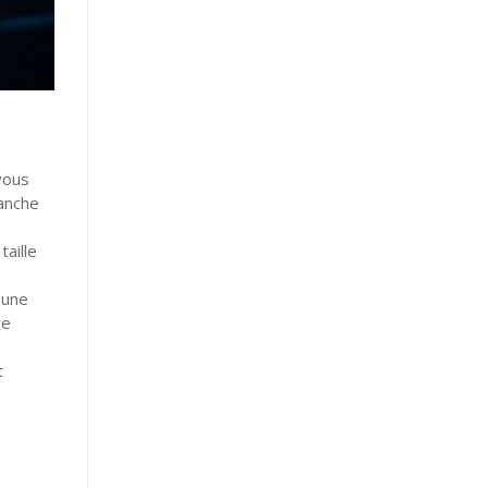
vous
lanche
aille
 une
de
t