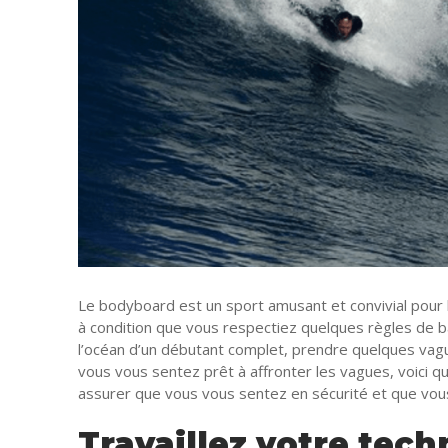
Pour la mais
Marketing
Web
Finance
Société
Transformati
Gastronomie
Divers
Tourisme
Coronavirus
Santé-Beaut
Droit
Le bodyboard est un sport amusant et convivial pour 
à condition que vous respectiez quelques règles de 
l’océan d’un débutant complet, prendre quelques vag
vous vous sentez prêt à affronter les vagues, voici 
assurer que vous vous sentez en sécurité et que vous 
Travaillez votre tec