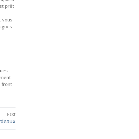
st prêt
à, vous
vagues
gues
lement
 front
NEXT
ordeaux