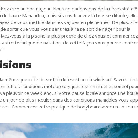
drez être un bon nageur. Nous ne parlons pas de la nécessité d’ê
 de Laure Manaudou, mais si vous trouvez la brasse difficile, elle 
yez de vous mettre dans les vagues en pleine mer. De plus, si v
de sortir que vous vous sentirez à l’aise soit de nager pour la
crivez-vous à la piscine la plus proche de chez vous et commence
r votre technique de natation, de cette façon vous pourrez entre
e !
isions
même que celle du surf, du kitesurf ou du windsurf. Savoir : tim
ons et les conditions météorologiques est un rituel essentiel pou
l va pleuvoir ce week-end, si votre pause locale annonce une houl
e un jour de plus ! Rouler dans des conditions maniables vous ap
roire… Commencer votre pratique de bodyboard avec un ami ou u