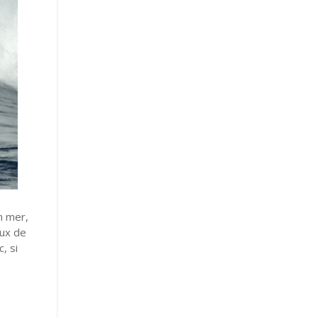
n mer,
eux de
, si