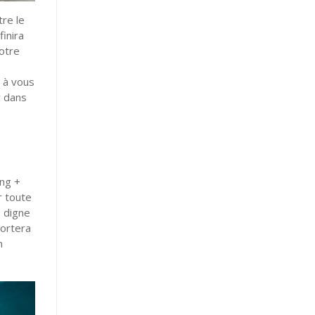
tre le
finira
otre
z à vous
r dans
ing +
r toute
e digne
portera
n