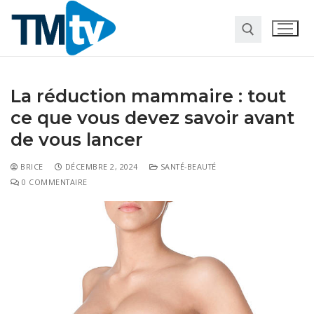
La réduction mammaire : tout
ce que vous devez savoir avant
de vous lancer
BRICE
DÉCEMBRE 2, 2024
SANTÉ-BEAUTÉ
0 COMMENTAIRE
Habitat
Travaux
Entreprise
Pour la maison
Marketing
Web
Finance
Société
Transformation digitale
Gastronomie
Divers