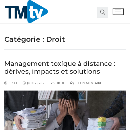
Catégorie :
Droit
Management toxique à distance :
dérives, impacts et solutions
Habitat
BRICE
JUIN 2, 2025
DROIT
0 COMMENTAIRE
Travaux
Entreprise
Pour la maison
Marketing
Web
Finance
Société
Transformation digitale
Gastronomie
Divers