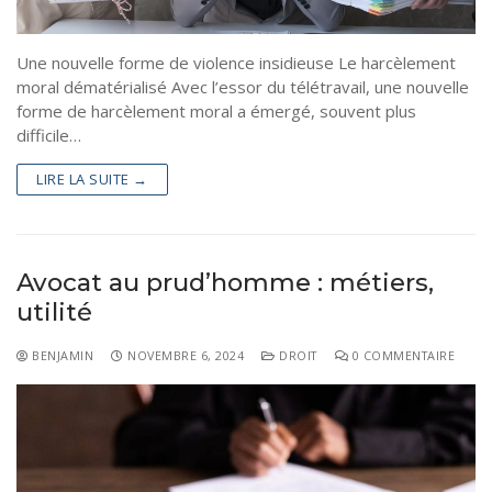
Tourisme
Coronavirus
Une nouvelle forme de violence insidieuse Le harcèlement
Santé-Beauté
moral dématérialisé Avec l’essor du télétravail, une nouvelle
forme de harcèlement moral a émergé, souvent plus
Droit
difficile…
LIRE LA SUITE →
Avocat au prud’homme : métiers,
utilité
BENJAMIN
NOVEMBRE 6, 2024
DROIT
0 COMMENTAIRE