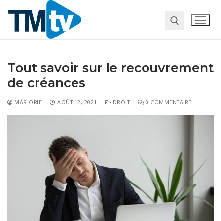
Tout savoir sur le recouvrement
de créances
MARJORIE
AOÛT 12, 2021
DROIT
0 COMMENTAIRE
Habitat
Travaux
Entreprise
Pour la maison
Marketing
Web
Finance
Société
Transformation digitale
Gastronomie
Divers