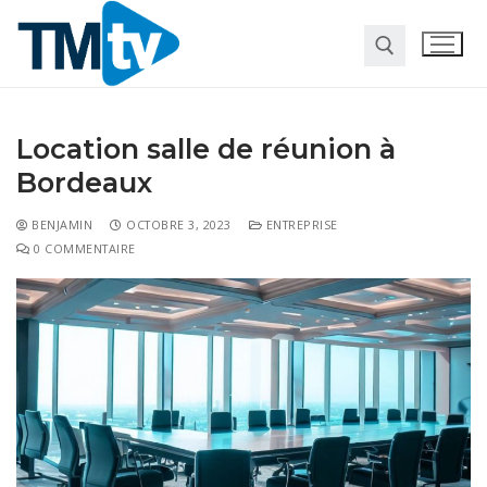
Location salle de réunion à
Bordeaux
BENJAMIN
OCTOBRE 3, 2023
ENTREPRISE
0 COMMENTAIRE
Habitat
Travaux
Entreprise
Pour la maison
Marketing
Web
Finance
Société
Transformation digitale
Gastronomie
Divers