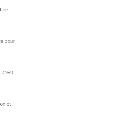
tiers
te pour
. C’est
ion et