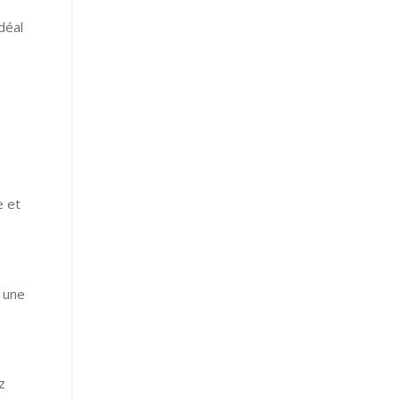
déal
e et
e une
z