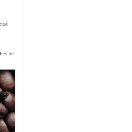
idéal
ches de