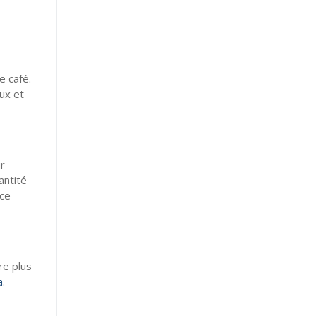
e café.
ux et
ur
antité
 ce
re plus
a
.