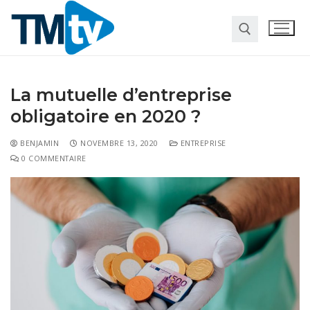
La mutuelle d’entreprise
obligatoire en 2020 ?
BENJAMIN
NOVEMBRE 13, 2020
ENTREPRISE
0 COMMENTAIRE
Habitat
Travaux
Entreprise
Pour la maison
Marketing
Web
Finance
Société
Transformation digitale
Gastronomie
Divers