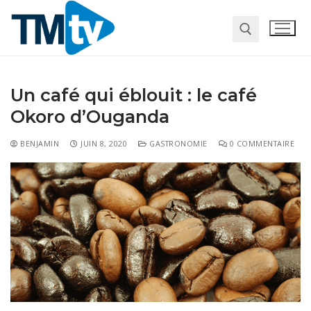
Un café qui éblouit : le café
Okoro d’Ouganda
BENJAMIN
JUIN 8, 2020
GASTRONOMIE
0 COMMENTAIRE
Habitat
Travaux
Entreprise
Pour la maison
Marketing
Web
Finance
Société
Transformation digitale
Gastronomie
Divers