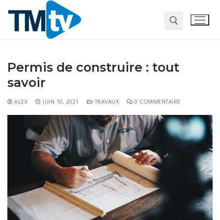
Permis de construire : tout
savoir
ALEX
JUIN 10, 2021
TRAVAUX
0 COMMENTAIRE
Habitat
Travaux
Entreprise
Pour la maison
Marketing
Web
Finance
Société
Transformation digitale
Gastronomie
Divers