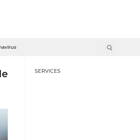
navirus
le
SERVICES