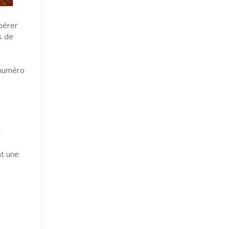
upérer
s de
 numéro
r
nt une