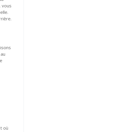
, vous
elle.
rière.
aisons
 au
ne
nt où