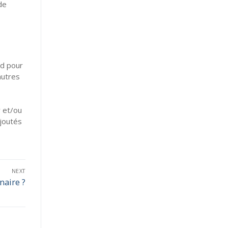
de
nd pour
autres
r et/ou
ajoutés
NEXT
aire ?