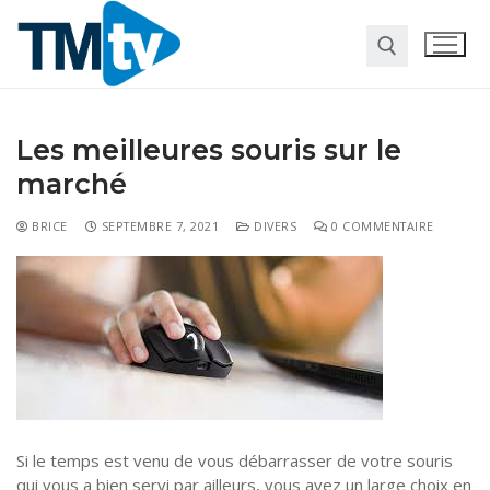
Les meilleures souris sur le
marché
BRICE
SEPTEMBRE 7, 2021
DIVERS
0 COMMENTAIRE
Habitat
Travaux
Entreprise
Pour la maison
Marketing
Web
Finance
Société
Si le temps est venu de vous débarrasser de votre souris
Transformation digitale
Gastronomie
qui vous a bien servi par ailleurs, vous avez un large choix en
Divers