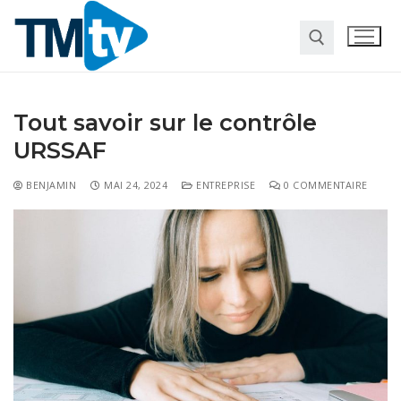
Tout savoir sur le contrôle
URSSAF
BENJAMIN
MAI 24, 2024
ENTREPRISE
0 COMMENTAIRE
Habitat
Travaux
Entreprise
Pour la maison
Marketing
Web
Finance
Société
Transformation digitale
Gastronomie
Divers