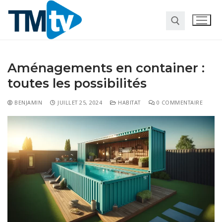
Aménagements en container :
toutes les possibilités
BENJAMIN
JUILLET 25, 2024
HABITAT
0 COMMENTAIRE
Habitat
Travaux
Entreprise
Pour la maison
Marketing
Web
Finance
Société
Transformation digitale
Gastronomie
Divers