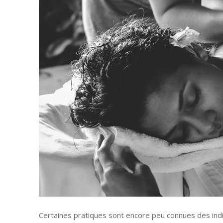
Pour la mais
Marketing
Web
Finance
Société
Transformati
Gastronomie
Divers
Tourisme
Coronavirus
Santé-Beaut
Droit
Certaines pratiques sont encore peu connues des ind