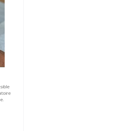
sible
atoire
e.