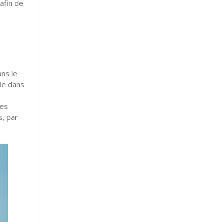
afin de
ans le
ale dans
des
s, par