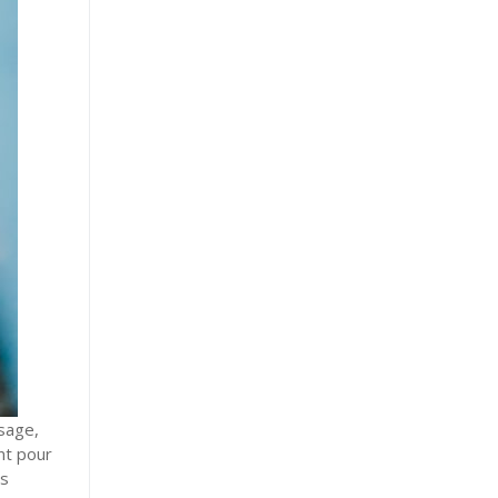
sage,
ont pour
us