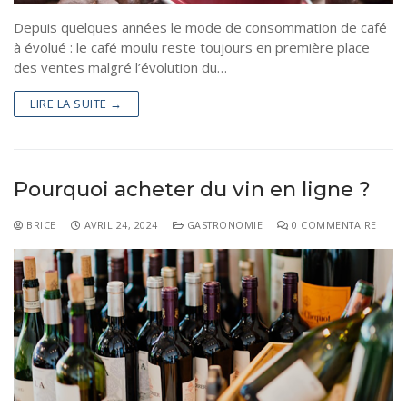
Depuis quelques années le mode de consommation de café
Tourisme
Coronavirus
à évolué : le café moulu reste toujours en première place
Santé-Beauté
des ventes malgré l’évolution du…
Droit
LIRE LA SUITE →
Pourquoi acheter du vin en ligne ?
BRICE
AVRIL 24, 2024
GASTRONOMIE
0 COMMENTAIRE