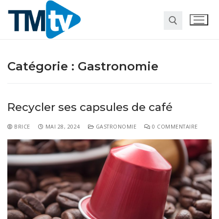
Catégorie :
Gastronomie
Recycler ses capsules de café
BRICE
MAI 28, 2024
GASTRONOMIE
0 COMMENTAIRE
Habitat
Travaux
Entreprise
Pour la maison
Marketing
Web
Finance
Société
Transformation digitale
Gastronomie
Divers